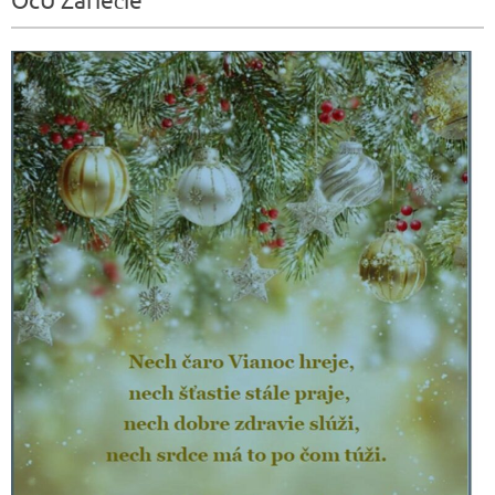
OcÚ Záriečie