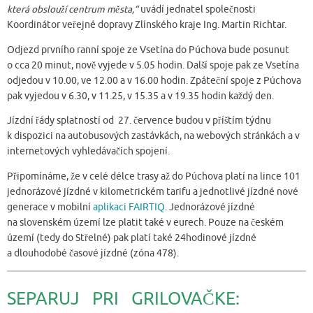
která obslouží centrum města,“
uvádí jednatel společnosti
Koordinátor veřejné dopravy Zlínského kraje Ing. Martin Richtar.
Odjezd prvního ranní spoje ze Vsetína do Púchova bude posunut
o cca 20 minut, nově vyjede v 5.05 hodin. Další spoje pak ze Vsetína
odjedou v 10.00, ve 12.00 a v 16.00 hodin. Zpáteční spoje z Púchova
pak vyjedou v 6.30, v 11.25, v 15.35 a v 19.35 hodin každý den.
Jízdní řády splatností od 27. července budou v příštím týdnu
k dispozici na autobusových zastávkách, na webových stránkách a v
internetových vyhledávačích spojení.
Připomínáme, že v celé délce trasy až do Púchova platí na lince 101
jednorázové jízdné v kilometrickém tarifu a jednotlivé jízdné nové
generace v mobilní
aplikaci FAIRTIQ
. Jednorázové jízdné
na slovenském území lze platit také v eurech. Pouze na českém
území (tedy do Střelné) pak platí také 24hodinové jízdné
a dlouhodobé časové jízdné (zóna 478).
SEPARUJ PRI GRILOVAČKE: