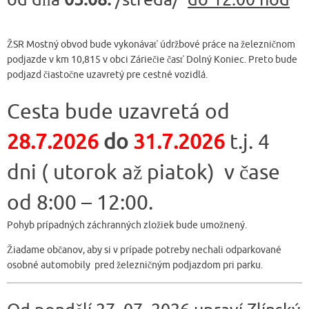
ŽSR Mostný obvod bude vykonávať údržbové práce na železničnom
podjazde v km 10,815 v obci Záriečie časť Dolný Koniec. Preto bude
podjazd čiastočne uzavretý pre cestné vozidlá.
Cesta bude uzavretá od
28.7.2026
do
31.7.2026
t.j. 4
dni ( utorok až piatok) v čase
od 8:00 – 12:00.
Pohyb prípadných záchranných zložiek bude umožnený.
Žiadame občanov, aby si v prípade potreby nechali odparkované
osobné automobily pred železničným podjazdom pri parku.