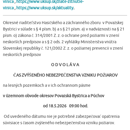
vinica
,
https://www.uksup.sk/zlate-zltnutie-
vinica
,
https://www.uksup.sk/aktuality
.
Okresné riaditeľstvo Hasičského a záchranného zboru v Považskej
Bystrici v súlade s § 4 písm. b) a s § 21 písm. a) v nadväznosti na § 21
písm. o) zákona č. 314/2001 Z. z. o ochrane pred požiarmi v znení
neskorších predpisov a s § 2 ods. 2 vyhlášky Ministerstva vnútra
Slovenskej republiky č. 121/2002 Z. z. o požiarnej prevencii v znení
neskorších predpisov
O D V O L Á V A
ČAS ZVÝŠENÉHO NEBEZPEČENSTVA VZNIKU POŽIAROV
na lesných pozemkoch a v ich ochrannom pásme
v územnom obvode okresov Považská Bystrica a Púchov
od 18.5.2026 09:00 hod.
Od uvedeného dátumu nie je potrebné zabezpečovať opatrenia
súvisiace s časom zvýšeného nebezpečenstva vzniku požiarov.