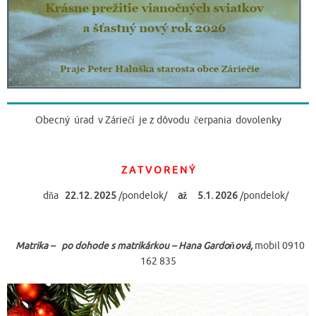
Obecný úrad v Záriečí je z dôvodu čerpania dovolenky
Z A T V O R E N Ý
dňa
22.12. 2025
/pondelok/
až
5.1. 2026
/pondelok/
Matrika – po dohode s matrikárkou – Hana Gardoňová,
mobil 0910
162 835