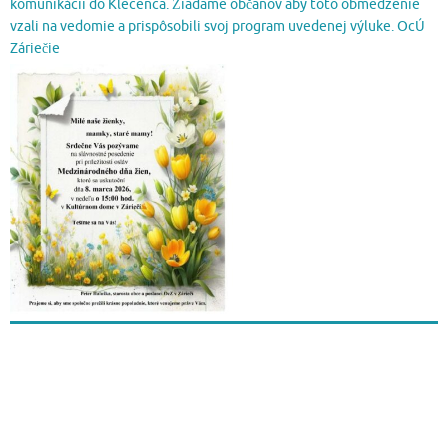
komunikácii do Klecenca. Žiadame občanov aby toto obmedzenie
vzali na vedomie a prispôsobili svoj program uvedenej výluke. OcÚ
Záriečie