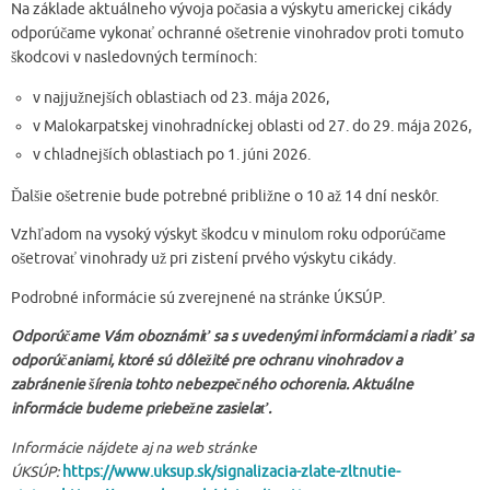
Na základe aktuálneho vývoja počasia a výskytu americkej cikády
odporúčame vykonať ochranné ošetrenie vinohradov proti tomuto
škodcovi v nasledovných termínoch:
v najjužnejších oblastiach od 23. mája 2026,
v Malokarpatskej vinohradníckej oblasti od 27. do 29. mája 2026,
v chladnejších oblastiach po 1. júni 2026.
Ďalšie ošetrenie bude potrebné približne o 10 až 14 dní neskôr.
Vzhľadom na vysoký výskyt škodcu v minulom roku odporúčame
ošetrovať vinohrady už pri zistení prvého výskytu cikády.
Podrobné informácie sú zverejnené na stránke ÚKSÚP.
Odporúčame Vám oboznámiť sa s uvedenými informáciami a riadiť sa
odporúčaniami, ktoré sú dôležité pre ochranu vinohradov a
zabránenie šírenia tohto nebezpečného ochorenia. Aktuálne
informácie budeme priebežne zasielať.
Informácie nájdete aj na web stránke
ÚKSÚP:
https://www.uksup.sk/signalizacia-zlate-zltnutie-