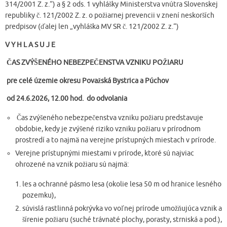
314/2001 Z. z.“) a § 2 ods. 1 vyhlášky Ministerstva vnútra Slovenskej
republiky č. 121/2002 Z. z. o požiarnej prevencii v znení neskorších
predpisov (ďalej len „vyhláška MV SR č. 121/2002 Z. z.“)
V Y H L A S U J E
ČAS ZVÝŠENÉHO NEBEZPEČENSTVA VZNIKU POŽIARU
pre celé územie okresu Považská Bystrica a Púchov
od 24.6.2026, 12.00 hod. do odvolania
Čas zvýšeného nebezpečenstva vzniku požiaru predstavuje
obdobie, kedy je zvýšené riziko vzniku požiaru v prírodnom
prostredí a to najmä na verejne prístupných miestach v prírode.
Verejne prístupnými miestami v prírode, ktoré sú najviac
ohrozené na vznik požiaru sú najmä:
les a ochranné pásmo lesa (okolie lesa 50 m od hranice lesného
pozemku),
súvislá rastlinná pokrývka vo voľnej prírode umožňujúca vznik a
šírenie požiaru (suché trávnaté plochy, porasty, strniská a pod.),