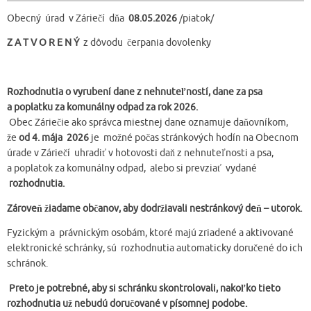
Obecný úrad v Záriečí dňa
08.05.2026
/piatok/
Z A T V O R E N Ý
z dôvodu čerpania dovolenky
Rozhodnutia o vyrubení dane z nehnuteľností, dane za psa
a poplatku za komunálny odpad za rok 202
6.
Obec Záriečie ako správca miestnej dane oznamuje daňovníkom,
že
od
4. mája 2026
je možné počas stránkových hodín na Obecnom
úrade v Záriečí uhradiť v hotovosti daň z nehnuteľnosti a psa,
a poplatok za komunálny odpad, alebo si prevziať vydané
rozhodnutia.
Zároveň žiadame občanov, aby dodržiavali nestránkový deň – utorok.
Fyzickým a právnickým osobám, ktoré majú zriadené a aktivované
elektronické schránky, sú rozhodnutia automaticky doručené do ich
schránok.
Preto je potrebné, aby si schránku skontrolovali, nakoľko tieto
rozhodnutia už nebudú doručované v písomnej podobe.