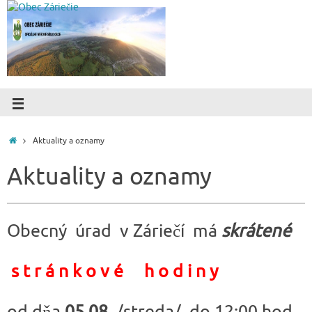
Aktuality a oznamy
Aktuality a oznamy
Obecný úrad v Záriečí má
skrátené
s t r á n k o v é h o d i n y
od dňa
05.08.
/streda/
do 12:00 hod