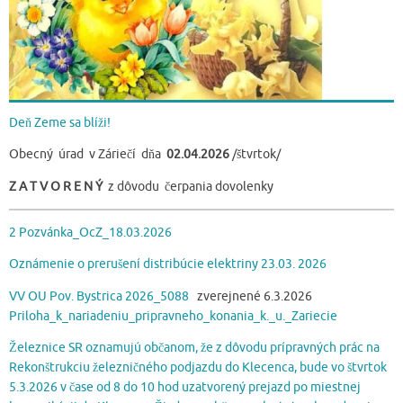
Deň Zeme sa blíži!
Obecný úrad v Záriečí dňa
02.04.2026
/štvrtok/
Z A T V O R E N Ý
z dôvodu čerpania dovolenky
2 Pozvánka_OcZ_18.03.2026
Oznámenie o prerušení distribúcie elektriny 23.03. 2026
VV OU Pov. Bystrica 2026_5088
zverejnené 6.3.2026
Priloha_k_nariadeniu_pripravneho_konania_k._u._Zariecie
Železnice SR oznamujú občanom, že z dôvodu prípravných prác na
Rekonštrukciu železničného podjazdu do Klecenca, bude vo štvrtok
5.3.2026 v čase od 8 do 10 hod uzatvorený prejazd po miestnej