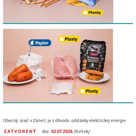
Obecný úrad v Záriečí je z dôvodu odstávky elektrickej energie
Z A T V O R E N Ý
dňa
02.07.2026
/štvrtok/