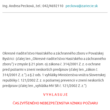
Ing. Andrea Pecková , tel.: 042/4692110
peckova@zariecie.sk
Okresné riaditeľstvo Hasičského a záchranného zboru v Považskej
Bystrici (ďalej len „Okresné riaditeľstvo Hasičského a záchranného
zboru“) v zmysle § 21 písm. o) zákona č. 314/2001 Z. z. o ochrane
pred požiarmi v znení neskorších predpisov (ďalej len „zákon č.
314/2001 Z. z.“) a § 2 ods. 1 vyhlášky Ministerstva vnútra Slovenskej
republiky č. 121/2002 Z. z. o požiarnej prevencii v znení neskorších
predpisov (ďalej len „vyhláška MV SR č. 121/2002 Z. z.“)
V Y H L A S U J E
ČAS ZVÝŠENÉHO NEBEZPEČENSTVA VZNIKU POŽIARU