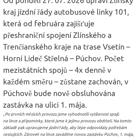
Od pondělí 27. 07. 2026 upraví Zlínský
kraj jízdní řády autobusové linky 101,
která od februára zajišťuje
přeshraniční spojení Zlínského a
Trenčianského kraje na trase Vsetín –
Horní Lideč Střelná – Púchov. Počet
mezistátních spojů – 4x denně v
každém směru – zůstane zachován, v
Púchově bude nově obsluhována
zastávka na ulici 1. mája.
„Po prvních měsících provozu jsme vyhodnotili vytíženost spojů
na lince a připomínky, které jsme k jejímu provozu obdrželi. Na tomto
základě pak upravujeme jízdní řády, aby lépe odpovídaly potřebám
cestujících. Zároveň na lince zavádíme novou zastávku Púchov, 1. mája,