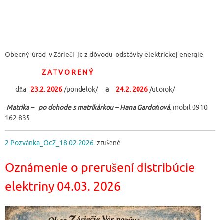
Obecný úrad v Záriečí je z dôvodu odstávky elektrickej energie
Z A T V O R E N Ý
dňa
23.2. 2026
/pondelok/
a
24.2. 2026
/utorok/
Matrika – po dohode s matrikárkou – Hana Gardoňová,
mobil 0910
162 835
2 Pozvánka_OcZ_18.02.2026
zrušené
Oznámenie o prerušení distribúcie
elektriny 04.03. 2026