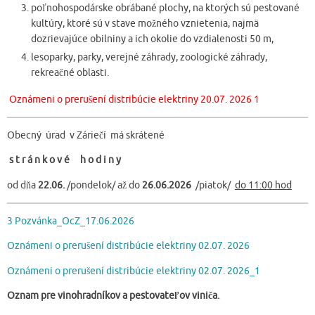
poľnohospodárske obrábané plochy, na ktorých sú pestované
kultúry, ktoré sú v stave možného vznietenia, najmä
dozrievajúce obilniny a ich okolie do vzdialenosti 50 m,
lesoparky, parky, verejné záhrady, zoologické záhrady,
rekreačné oblasti.
Oznámeni o prerušení distribúcie elektriny 20.07. 2026 1
Obecný úrad v Záriečí má skrátené
s t r á n k o v é h o d i n y
od dňa
22.06.
/pondelok/ až do
26.06.2026
/piatok/
do 11:00 hod
3 Pozvánka_OcZ_17.06.2026
Oznámeni o prerušení distribúcie elektriny 02.07. 2026
Oznámeni o prerušení distribúcie elektriny 02.07. 2026_1
Oznam pre vinohradníkov a pestovateľov viniča.