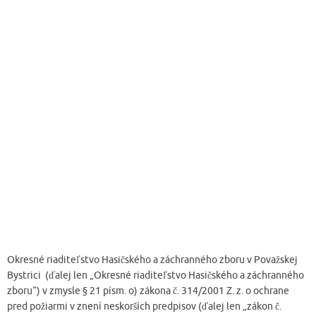
Okresné riaditeľstvo Hasičského a záchranného zboru v Považskej
Bystrici (ďalej len „Okresné riaditeľstvo Hasičského a záchranného
zboru“) v zmysle § 21 písm. o) zákona č. 314/2001 Z. z. o ochrane
pred požiarmi v znení neskorších predpisov (ďalej len „zákon č.