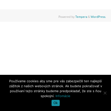
Powered by
Tempera
&
WordPress.
Používame cookies aby sme pre vás zabezpečili ten najlepší
zážitok z našich webových stránok. Ak budete pokračovať v
používaní tejto stránky budeme predpokladať, že ste s ňou
spokojní.
Infomácie
Ok