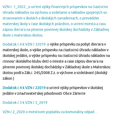
VZN č. 1_2022 _o určení výšky finančných príspevkov na čiastočnú
úhradu nákladov na výchovu a vzdelanie a nákladov spojených so
stravovaním v školách a školských zariadeniach, o prevádzke
materskej školy v čase školských prázdnin, o určení miesta a času
zápisu dieťaťa na plnenie povinnej školskej dochádzky v Základnej
škole s materskou školou.
Dodatok č.4 k VZN č 32019
o
výške príspevku za pobyt dieťaťa v
materskej škole, o výške príspevku na čiastočnú úhradu nákladov v
školskej jedálni, o výške príspevku na čiastočnú úhradu nákladov na
činnosť školského klubu detí o mieste a čase zápisu dieťaťa na
plnenie povinnej školskej dochádzky v Základnej škole s Materskou
školou podľa Zák.č. 245/2008 Z.z. o výchove a vzdelávaní (školský
zákon )
Dodatok č.4 k VZN č 22019
o určení výšky príspevkov v školskej
jedálni v zriaďovateľskej pôsobnosti Obce Záriečie
Dodatok č.3 k VZN č 3_2019
VZN č.2_2020 o miestnom poplatku za komunálny odpad…