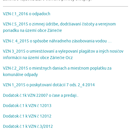
VZN č.1_2016 o odpadoch
VZN č.5_2015 o zimnej údržbe, dodržiavaní čistoty a verejnom
poriadku na území obce Záriečie
VZN č. 4_2015 o spôsobe náhradneho zásobovania vodou …
VZN 3_2015 o umiestňovaní a vylepovaní plagátov a iných nosičov
informácii na území obce Záriečie Ocz
VZN č.2_2015 o miestnych daniach a miestnom poplatku za
komunálne odpady
VZN 1_2015 o poskytovaní dotácií 7 ods. 2_4 2014
Dodatok č.1k VZN 22007 o čase a predaji..
Dodatok č.1 k VZN č 12013
Dodatok č.1 k VZN č 12012
Dodatok č.1 k VZN č.3/2012