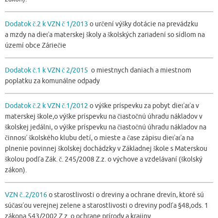
Dodatok č.2 k VZN č 1/2013
o určení výšky dotácie na prevádzku
a mzdy na dieťa materskej školy a školských zariadení so sídlom na
území obce Záriečie
Dodatok č.1 k VZN č 2/2015
o miestnych daniach a miestnom
poplatku za komunálne odpady
Dodatok č.2 k VZN č.1/2012
o výške príspevku za pobyt dieťaťa v
materskej škole,o výške príspevku na čiastočnú úhradu nákladov v
školskej jedálni, o výške príspevku na čiastočnú úhradu nákladov na
činnosť školského klubu detí, o mieste a čase zápisu dieťaťa na
plnenie povinnej školskej dochádzky v Základnej škole s Materskou
školou podľa Zák. č. 245/2008 Z.z. o výchove a vzdelávaní (školský
zákon).
VZN č..2/2016
o starostlivosti o dreviny a ochrane drevín, ktoré sú
súčasťou verejnej zelene a starostlivosti o dreviny podľa §48,ods. 1
zákona 543/2002 Z.z. o ochrane prírody a krajiny.