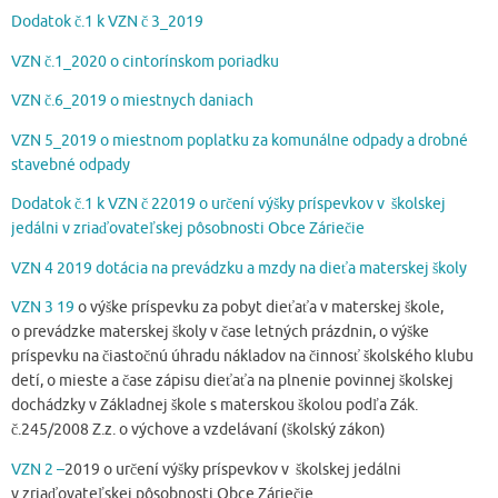
Dodatok č.1 k VZN č 3_2019
VZN č.1_2020 o cintorínskom poriadku
VZN č.6_2019 o miestnych daniach
VZN 5_2019 o miestnom poplatku za komunálne odpady a drobné
stavebné odpady
Dodatok č.1 k VZN č 22019 o určení výšky príspevkov v školskej
jedálni v zriaďovateľskej pôsobnosti Obce Záriečie
VZN 4 2019 dotácia na prevádzku a mzdy na dieťa materskej školy
VZN 3 19
o výške príspevku za pobyt dieťaťa v materskej škole,
o prevádzke materskej školy v čase letných prázdnin, o výške
príspevku na čiastočnú úhradu nákladov na činnosť školského klubu
detí, o mieste a čase zápisu dieťaťa na plnenie povinnej školskej
dochádzky v Základnej škole s materskou školou podľa Zák.
č.245/2008 Z.z. o výchove a vzdelávaní (školský zákon)
VZN 2 –
2019 o určení výšky príspevkov v školskej jedálni
v zriaďovateľskej pôsobnosti Obce Záriečie