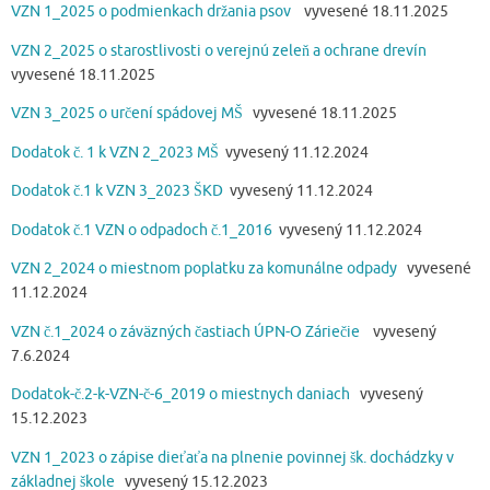
VZN 1_2025 o podmienkach držania psov
vyvesené 18.11.2025
VZN 2_2025 o starostlivosti o verejnú zeleň a ochrane drevín
vyvesené 18.11.2025
VZN 3_2025 o určení spádovej MŠ
vyvesené 18.11.2025
Dodatok č. 1 k VZN 2_2023 MŠ
vyvesený 11.12.2024
Dodatok č.1 k VZN 3_2023 ŠKD
vyvesený 11.12.2024
Dodatok č.1 VZN o odpadoch č.1_2016
vyvesený 11.12.2024
VZN 2_2024 o miestnom poplatku za komunálne odpady
vyvesené
11.12.2024
VZN č.1_2024 o záväzných častiach ÚPN-O Záriečie
vyvesený
7.6.2024
Dodatok-č.2-k-VZN-č-6_2019 o miestnych daniach
vyvesený
15.12.2023
VZN 1_2023 o zápise dieťaťa na plnenie povinnej šk. dochádzky v
základnej škole
vyvesený 15.12.2023