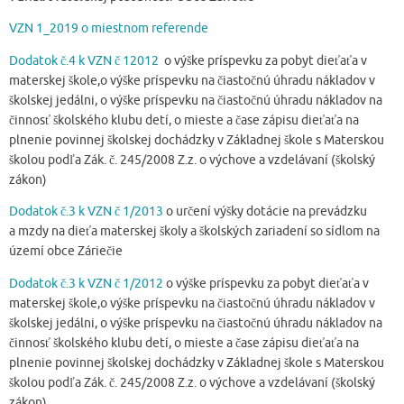
VZN 1_2019 o miestnom referende
Dodatok č.4 k VZN č 12012
o výške príspevku za pobyt dieťaťa v
materskej škole,o výške príspevku na čiastočnú úhradu nákladov v
školskej jedálni, o výške príspevku na čiastočnú úhradu nákladov na
činnosť školského klubu detí, o mieste a čase zápisu dieťaťa na
plnenie povinnej školskej dochádzky v Základnej škole s Materskou
školou podľa Zák. č. 245/2008 Z.z. o výchove a vzdelávaní (školský
zákon)
Dodatok č.3 k VZN č 1/2013
o určení výšky dotácie na prevádzku
a mzdy na dieťa materskej školy a školských zariadení so sídlom na
území obce Záriečie
Dodatok č.3 k VZN č 1/2012
o výške príspevku za pobyt dieťaťa v
materskej škole,o výške príspevku na čiastočnú úhradu nákladov v
školskej jedálni, o výške príspevku na čiastočnú úhradu nákladov na
činnosť školského klubu detí, o mieste a čase zápisu dieťaťa na
plnenie povinnej školskej dochádzky v Základnej škole s Materskou
školou podľa Zák. č. 245/2008 Z.z. o výchove a vzdelávaní (školský
zákon).