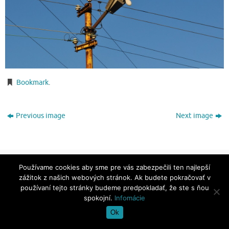
Bookmark
.
Previous image
Next image
Powered by
Tempera
&
WordPress.
Používame cookies aby sme pre vás zabezpečili ten najlepší
zážitok z našich webových stránok. Ak budete pokračovať v
používaní tejto stránky budeme predpokladať, že ste s ňou
spokojní.
Infomácie
Ok